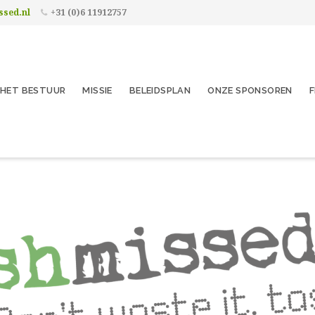
ssed.nl
+31 (0)6 11912757
HET BESTUUR
MISSIE
BELEIDSPLAN
ONZE SPONSOREN