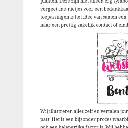
planten. Deze zijn niet alleen erg symb
vergeet-me-nietjes voor een bedankkaar
toepassingen is het idee van samen een
naar een prettig zakelijk contact of ein
Wij illustreren alles zelf en vertalen j
past. Het is een bijzonder proces waarbi
ook een belangrijke factor is. Wij heb