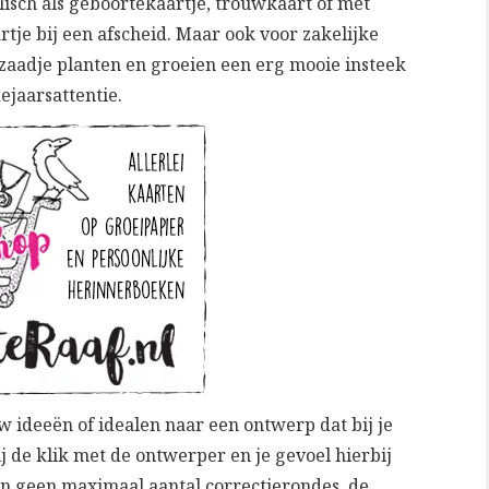
olisch als geboortekaartje, trouwkaart of met
tje bij een afscheid. Maar ook voor zakelijke
 zaadje planten en groeien een erg mooie insteek
dejaarsattentie.
ouw ideeën of idealen naar een ontwerp dat bij je
j de klik met de ontwerper en je gevoel hierbij
ben geen maximaal aantal correctierondes, de