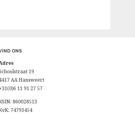
VIND ONS
Adres
Schoolstraat 19
4417 AA Hansweert
+31(0)6 11 91 27 57
RSIN: 860028513
KvK: 74793454