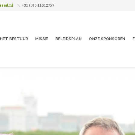
ssed.nl
+31 (0)6 11912757
HET BESTUUR
MISSIE
BELEIDSPLAN
ONZE SPONSOREN