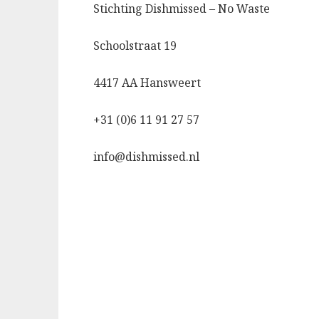
Stichting Dishmissed – No Waste
Schoolstraat 19
4417 AA Hansweert
+31 (0)6 11 91 27 57
info@dishmissed.nl